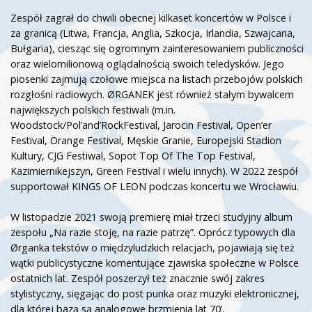
Zespół zagrał do chwili obecnej kilkaset koncertów w Polsce i
za granicą (Litwa, Francja, Anglia, Szkocja, Irlandia, Szwajcaria,
Bułgaria), ciesząc się ogromnym zainteresowaniem publiczności
oraz wielomilionową oglądalnością swoich teledysków. Jego
piosenki zajmują czołowe miejsca na listach przebojów polskich
rozgłośni radiowych. ØRGANEK jest również stałym bywalcem
największych polskich festiwali (m.in.
Woodstock/Pol’and’RockFestival, Jarocin Festival, Open’er
Festival, Orange Festival, Męskie Granie, Europejski Stadion
Kultury, CJG Festiwal, Sopot Top Of The Top Festival,
Kazimiernikejszyn, Green Festival i wielu innych). W 2022 zespół
supportował KINGS OF LEON podczas koncertu we Wrocławiu.
W listopadzie 2021 swoją premierę miał trzeci studyjny album
zespołu „Na razie stoję, na razie patrzę”. Oprócz typowych dla
Ørganka tekstów o międzyludzkich relacjach, pojawiają się też
wątki publicystyczne komentujące zjawiska społeczne w Polsce
ostatnich lat. Zespół poszerzył też znacznie swój zakres
stylistyczny, sięgając do post punka oraz muzyki elektronicznej,
dla której bazą są analogowe brzmienia lat 70’.