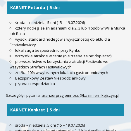
KARNET Petarda | 5 dni
środa –
niedziela, 5 dni (15 – 19.07.2026)
cztery noclegi ze śniadaniami dla 2, 3 lub 4 osób w Willa Murka
lub Balia
wysoki standard noclegów z wyłącznością obiektu dla
Festiwalowiczy
lokalizacja bezpośrednio przy Rynku
wszystkie atrakcje w cenie (nie trzeba za nic dopłacać)
pierwszeństwo w korzystaniu z atrakcji Festiwalu we
wszystkich Strefach Festiwalowych
zniżka 10% w wybranych lokalach gastronomicznych
Bezspinkowy Zestaw Niespodziankowy
płynna niespodzianka
Szczegóły i pytania:
aranzerprzyjemnosci@kazimiernikejszyn.pl
KARNET Konkret | 5 dni
środa –
niedziela, 5 dni (15 – 19.07.2026)
cztery noclegi ze śniadaniami dla 2, 3 lub 4 osób w Hotelu