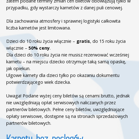
zatem podane terminy zmian cen biletów obowiązują tylko w
przypadku, gdy wystarczy karnetów z danej puli cenowej.
Dla zachowania atmosfery i sprawnej logistyki całkowita
liczba karnetów jest limitowana.
Dzieci do 10 roku życia włącznie –
gratis
, do 15 roku życia
włącznie –
50% ceny
.
Dla dzieci do 10 roku życia nie musisz rezerwować wcześniej
karnetu – na miejscu dziecko otrzymuje taką samą opaskę,
jak opiekun.
Ulgowe karnety dla dzieci tylko po okazaniu dokumentu
potwierdzającego wiek dziecka.
Uwaga! Podane wyżej ceny biletów są cenami brutto, jednak
nie uwzględniają opłat serwisowych naliczanych przez
partnerów biletowych. Pełne ceny biletów, uwzględniające
opłaty serwisowe, dostępne są na stronach sprzedażowych
partnerów biletowych.
Karnety bez noclegów