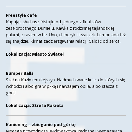
Freestyle cafe
Kupując słuchasz fristajlu od jednego z finalistów
zeszłorocznego Durnieju. Kawka z rodzinnej tajlandzkiej
palarni, z ravem w tle. Uno, chińczyk i leżaczek. Lemoniada też
się znajdzie. Klimat zadzierzgiwania relacji. Całość od serca.
Lokalizacja: Miasto Świateł
Bumper Balls
Szał na Kazimiernikejszyn. Nadmuchiwane kule, do których się
wchodzi i albo gra w piłkę i nawzajem obija, albo stacza z
górki.
Lokalizacja: Strefa Rakieta
Kanioning – zbieganie pod górkę
Meeega przyrodnicza, widowiskowa, radosna i wymagająca