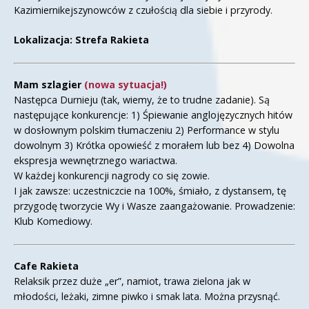
Kazimiernikejszynowców z czułością dla siebie i przyrody.
Lokalizacja: Strefa Rakieta
Mam szlagier
(nowa sytuacja!)
Następca Durnieju (tak, wiemy, że to trudne zadanie). Są
następujące konkurencje: 1) Śpiewanie anglojęzycznych hitów
w dosłownym polskim tłumaczeniu 2) Performance w stylu
dowolnym 3) Krótka opowieść z morałem lub bez 4) Dowolna
ekspresja wewnętrznego wariactwa.
W każdej konkurencji nagrody co się zowie.
I jak zawsze: uczestniczcie na 100%, śmiało, z dystansem, tę
przygodę tworzycie Wy i Wasze zaangażowanie. Prowadzenie:
Klub Komediowy.
Cafe Rakieta
Relaksik przez duże „er”, namiot, trawa zielona jak w
młodości, leżaki, zimne piwko i smak lata. Można przysnąć.