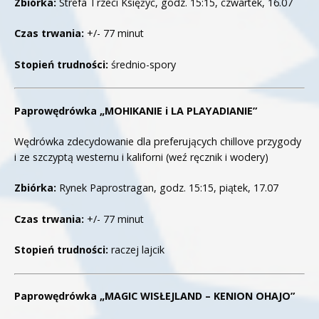
Zbiórka:
Strefa Trzeci Księżyc, godz. 15:15, czwartek, 16.07
Czas trwania:
+/- 77 minut
Stopień trudności:
średnio-spory
Paprowędrówka „MOHIKANIE i LA PLAYADIANIE”
Wędrówka zdecydowanie dla preferujących chillove przygody
i ze szczyptą westernu i kaliforni (weź ręcznik i wodery)
Zbiórka:
Rynek Paprostragan, godz. 15:15, piątek, 17.07
Czas trwania:
+/- 77 minut
Stopień trudności:
raczej lajcik
Paprowędrówka „MAGIC WISŁEJLAND – KENION OHAJO”