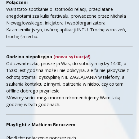
Połączeni
Warsztato-spotkanie o istotności relacji, przeplatane
anegdotami zza kulis festiwalu, prowadzone przez Michała
Niewęgłowskiego, inicjatora i współorganizatora
Kazimiernikejszyn, twórcę aplikacji INTU. Trochę wzruszeń,
trochę śmiechu.
Godzina niepolicyjna
(nowa sytuacja!)
Od czwarteczku, proszę ja Was, do soboty między 14:00, a
15:00 jest godzina może i nie policyjna, ale fajnie jakbyście z
ochotą trzymali dyscyplinę NIE ZAGLĄDANIA w telefony, a
szukania kontaktu z innymi, patrzenia w niebo, czy co tam
offline dobrego przyniesie.
Mówimy serio: mega mocno rekomendujemy Wam taką
godzinę w tych godzinach.
Playfight z Maćkiem Boruczem
Playfight: połączenie poprzez ruch