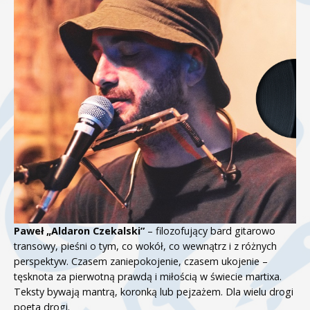
Paweł „Aldaron Czekalski”
– filozofujący bard gitarowo
transowy, pieśni o tym, co wokół, co wewnątrz i z różnych
perspektyw. Czasem zaniepokojenie, czasem ukojenie –
tęsknota za pierwotną prawdą i miłością w świecie martixa.
Teksty bywają mantrą, koronką lub pejzażem. Dla wielu drogi
poeta drogi.