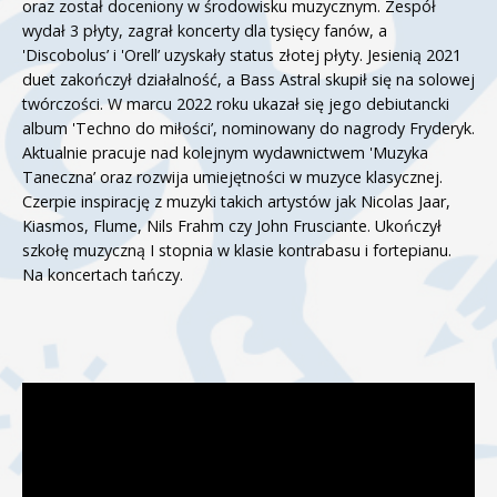
oraz został doceniony w środowisku muzycznym. Zespół
wydał 3 płyty, zagrał koncerty dla tysięcy fanów, a
'Discobolus’ i 'Orell’ uzyskały status złotej płyty. Jesienią 2021
duet zakończył działalność, a Bass Astral skupił się na solowej
twórczości. W marcu 2022 roku ukazał się jego debiutancki
album 'Techno do miłości’, nominowany do nagrody Fryderyk.
Aktualnie pracuje nad kolejnym wydawnictwem 'Muzyka
Taneczna’ oraz rozwija umiejętności w muzyce klasycznej.
Czerpie inspirację z muzyki takich artystów jak Nicolas Jaar,
Kiasmos, Flume, Nils Frahm czy John Frusciante. Ukończył
szkołę muzyczną I stopnia w klasie kontrabasu i fortepianu.
Na koncertach tańczy.