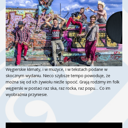
Węgierskie klimaty, i w muzyce, i w tekstach podane w
skocznym wydaniu. Nieco szybsze tempo powoduje, że
można się od ich żywiołu nieźle spocić. Grają rodzimy im folk
węgierski w postaci raz ska, raz rocka, raz popu… Co im
wyobraźnia przyniesie.