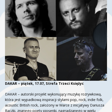
DAKAR – piątek, 17.07, Strefa Trzeci Księżyc
DAKAR – autorski projekt wykonujący muzykę rozrywkową,
która jest wypadkową inspiracji stylami pop, rock, indie folk,
acoustic British rock, założony w Warce z inicjatywy Dariusza
Rączki, znanego poety piosenki, nagradzanego w wielu