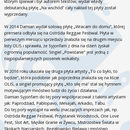
którym śpiewał i był autorem tekstów, wydał wtedy
debiutancką płytę „Na wschód” cały nakład tej płyty został
wyprzedany.
W 2014 Damian wydał solową płytę „Wracam do domu”, której
premiera odbyła się na Ostróda Reggae Festiwal. Płyta w
pierwszym miesiącu sprzedaży znalazła się na drugim miejscu
listy OLIS i sprawiła, że Syjonfam z dnia na dzień zyskał
ogromną popularność. Singiel „Powstanie” jest jedną z
najpopularniejszych piosenek wokalisty.
W 2016 roku ukazała się druga płyta artysty „To co było, to
będzie”, która podobnie jak poprzednia znalazła się na liście
OLIS, a singiel promujący płytę „Kto siłę ma” stał się hymnem
motywującym mnóstwo ludzi do życia i działania.
Damian Syjonfam do tej pory współpracował z takimi artystami
jak: Paprodziad, Pablopavo, Mesajah, Arkadio, Tabu.
Do tej pory wystąpił na wielu znaczących imprezach jak, np.
Ostróda Reggae Festiwal, Przystanek Woodstock, One Love
Fest, Slot Art, Męskie Granie w Żywcu, Mistrzostwa Świata w
Skokach Narciarskich, Regałowisko Bielawa i mnóstwo