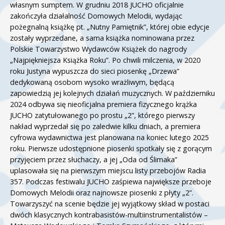
własnym sumptem. W grudniu 2018 JUCHO oficjalnie
zakończyła działalność Domowych Melodii, wydając
pożegnalną książkę pt. „Nutny Pamiętnik”, której obie edycje
zostały wyprzedane, a sama książka nominowana przez
Polskie Towarzystwo Wydawców Książek do nagrody
„Najpiękniejsza Książka Roku”. Po chwili milczenia, w 2020
roku Justyna wypuszcza do sieci piosenkę „Drzewa”
dedykowaną osobom wysoko wrażliwym, będącą
zapowiedzią jej kolejnych działań muzycznych. W październiku
2024 odbywa się nieoficjalna premiera fizycznego krążka
JUCHO zatytułowanego po prostu „2”, którego pierwszy
nakład wyprzedał się po zaledwie kilku dniach, a premiera
cyfrowa wydawnictwa jest planowana na koniec lutego 2025
roku. Pierwsze udostępnione piosenki spotkały się z gorącym
przyjęciem przez słuchaczy, a jej „Oda od Ślimaka”
uplasowała się na pierwszym miejscu listy przebojów Radia
357. Podczas festiwalu JUCHO zaśpiewa największe przeboje
Domowych Melodii oraz najnowsze piosenki z płyty „2”.
Towarzyszyć na scenie będzie jej wyjątkowy skład w postaci
dwóch klasycznych kontrabasistów-multiinstrumentalistów –