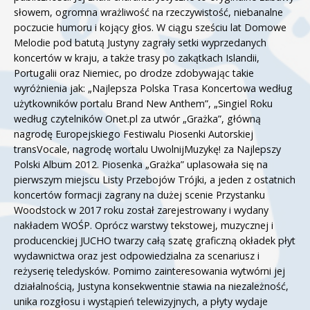
słowem, ogromna wrażliwość na rzeczywistość, niebanalne
poczucie humoru i kojący głos. W ciągu sześciu lat Domowe
Melodie pod batutą Justyny zagrały setki wyprzedanych
koncertów w kraju, a także trasy po zakątkach Islandii,
Portugalii oraz Niemiec, po drodze zdobywając takie
wyróżnienia jak: „Najlepsza Polska Trasa Koncertowa według
użytkowników portalu Brand New Anthem”, „Singiel Roku
według czytelników Onet.pl za utwór „Grażka”, główną
nagrodę Europejskiego Festiwalu Piosenki Autorskiej
transVocale, nagrodę wortalu UwolnijMuzykę! za Najlepszy
Polski Album 2012. Piosenka „Grażka” uplasowała się na
pierwszym miejscu Listy Przebojów Trójki, a jeden z ostatnich
koncertów formacji zagrany na dużej scenie Przystanku
Woodstock w 2017 roku został zarejestrowany i wydany
nakładem WOŚP. Oprócz warstwy tekstowej, muzycznej i
producenckiej JUCHO twarzy całą szatę graficzną okładek płyt
wydawnictwa oraz jest odpowiedzialna za scenariusz i
reżyserię teledysków. Pomimo zainteresowania wytwórni jej
działalnością, Justyna konsekwentnie stawia na niezależność,
unika rozgłosu i wystąpień telewizyjnych, a płyty wydaje