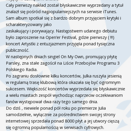
Cały pierwszy nakład został błyskawicznie wyprzedany a tytuł
znalazł się pośród najpopularniejszych na serwisie iTunes.
Sam album spotkał się z bardzo dobrym przyjęciem krytyki i
scharakteryzowany jako
zaskakujący i porywający. Następstwem udanego debiutu
było zaproszenie na Open’er Festival, gdzie pierwszy ( !!!)
koncert Artystki z entuzjazmem przyjęła ponad tysięczna
publiczność.
W następnych dniach singiel On My Own, promujący płytę
Parsley, zna stałe zagościł na Liście Przebojów Programu 3
Polskiego Radia.
Po zagraniu dosłownie kilku koncertów, Julka ruszyła jesienią
w regularną trasę klubową która okazała się być ogromnym
sukcesem. Większość koncertów wyprzedała się błyskawicznie
a wielu miastach zespół wychodząc naprzeciw oczekiwaniom
fanów występował dwa razy tego samego dnia.
Do dziś , niewiele ponad pół roku po premierze Julia
samodzielnie, wyłącznie za pośrednictwem swojej strony
internetowej sprzedała ponad 8000 płyt a jej utwory cięszą
się ogromną popularnością w serwisach cyfrowych.