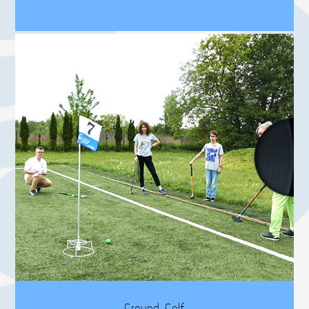
Ground Golf